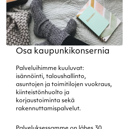
Osa kaupunkikonsernia
Palveluihimme kuuluvat:
isännöinti, taloushallinto,
asuntojen ja toimitilojen vuokraus,
kiinteistönhuolto ja
korjaustoiminta sekä
rakennuttamispalvelut.
Palveluksessamme on lähes 30