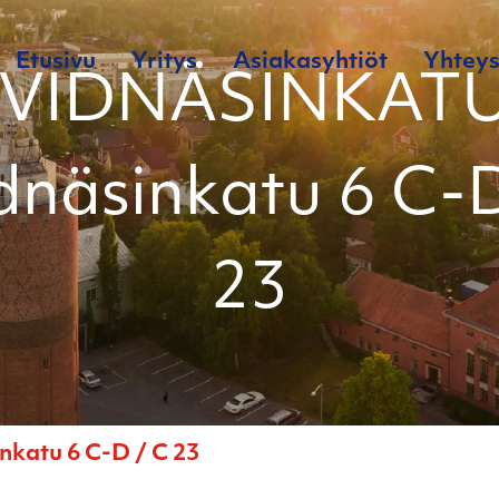
Etusivu
Yritys
Asiakasyhtiöt
Yhteys
 VIDNÄSINKATU
dnäsinkatu 6 C-
23
katu 6 C-D / C 23