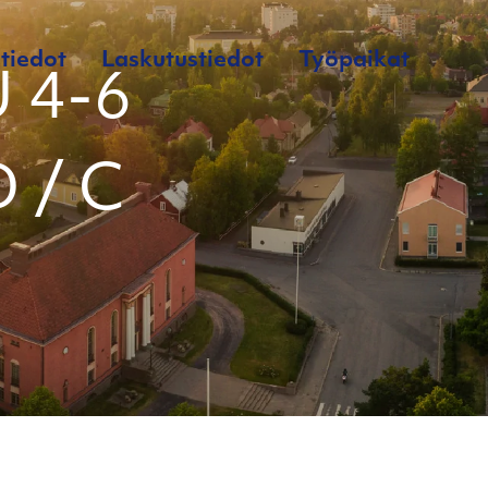
tiedot
Laskutustiedot
Työpaikat
 4-6
D / C