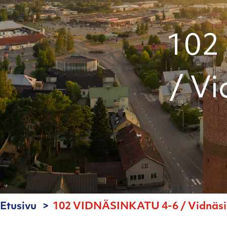
102
/ Vi
Etusivu
102 VIDNÄSINKATU 4-6 / Vidnäsin