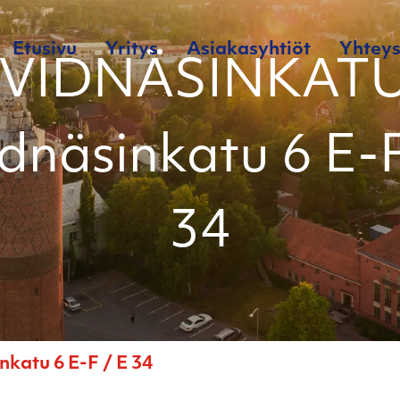
Etusivu
Yritys
Asiakasyhtiöt
Yhteys
 VIDNÄSINKATU
idnäsinkatu 6 E-F
34
atu 6 E-F / E 34