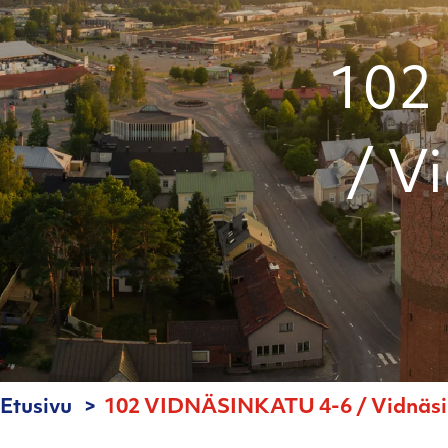
102
/ V
Etusivu
102 VIDNÄSINKATU 4-6 / Vidnäsink