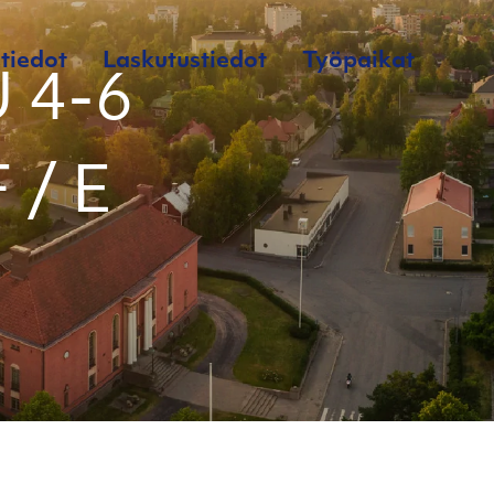
tiedot
Laskutustiedot
Työpaikat
 4-6
 / E