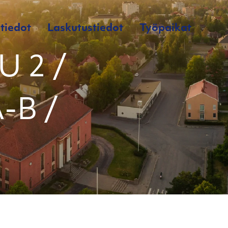
tiedot
Laskutustiedot
Työpaikat
 2 /
A-B /