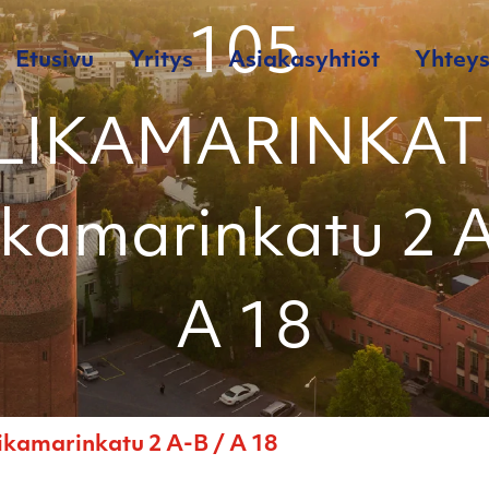
105
Etusivu
Yritys
Asiakasyhtiöt
Yhteys
LIKAMARINKATU
ikamarinkatu 2 
A 18
amarinkatu 2 A-B / A 18