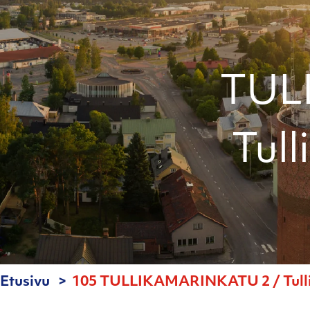
TUL
Tull
Etusivu
105 TULLIKAMARINKATU 2 / Tullik