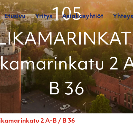
105
Etusivu
Yritys
Asiakasyhtiöt
Yhteys
LIKAMARINKATU
ikamarinkatu 2 
B 36
amarinkatu 2 A-B / B 36