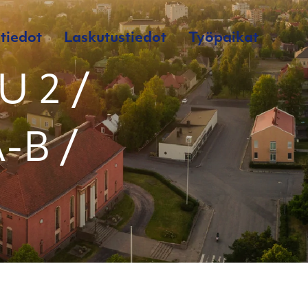
tiedot
Laskutustiedot
Työpaikat
 2 /
A-B /