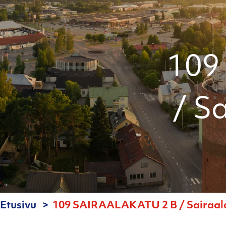
109
/ S
Etusivu
109 SAIRAALAKATU 2 B / Sairaala