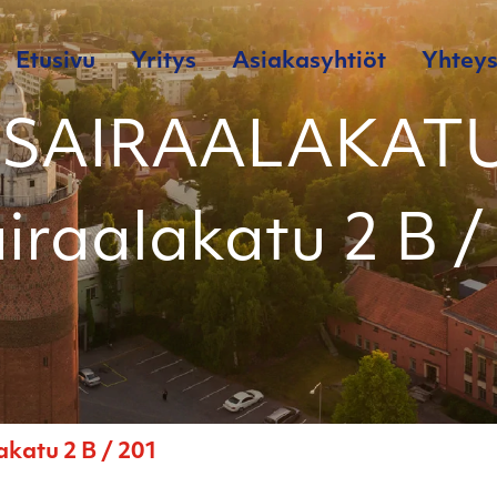
Etusivu
Yritys
Asiakasyhtiöt
Yhteys
 SAIRAALAKATU
airaalakatu 2 B /
katu 2 B / 201