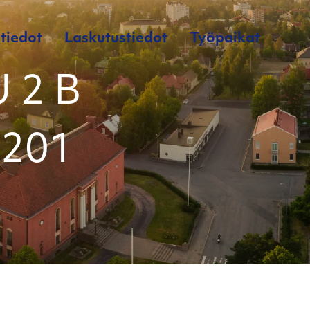
tiedot
Laskutustiedot
Työpaikat
 2 B
 201