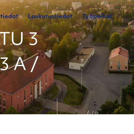
tiedot
Laskutustiedot
Työpaikat
TU 3
3 A /