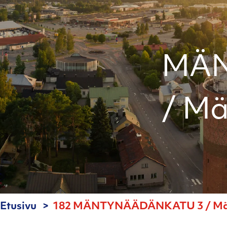
MÄN
/ Mä
Etusivu
182 MÄNTYNÄÄDÄNKATU 3 / Mänt