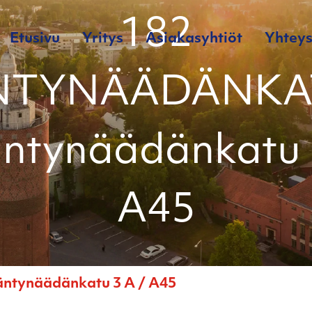
182
Etusivu
Yritys
Asiakasyhtiöt
Yhteys
TYNÄÄDÄNKA
ntynäädänkatu 
A45
ynäädänkatu 3 A / A45