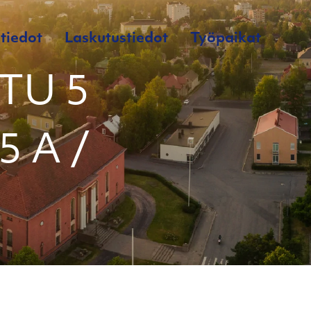
tiedot
Laskutustiedot
Työpaikat
TU 5
5 A /