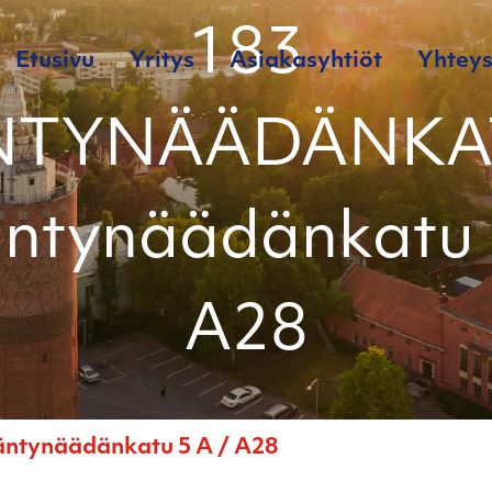
183
Etusivu
Yritys
Asiakasyhtiöt
Yhteys
TYNÄÄDÄNKA
ntynäädänkatu 
A28
ynäädänkatu 5 A / A28