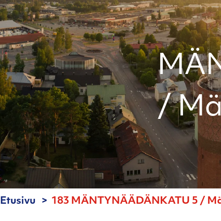
MÄN
/ Mä
Etusivu
183 MÄNTYNÄÄDÄNKATU 5 / Mänt