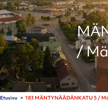
MÄN
/ Mä
Etusivu
183 MÄNTYNÄÄDÄNKATU 5 / Mänt