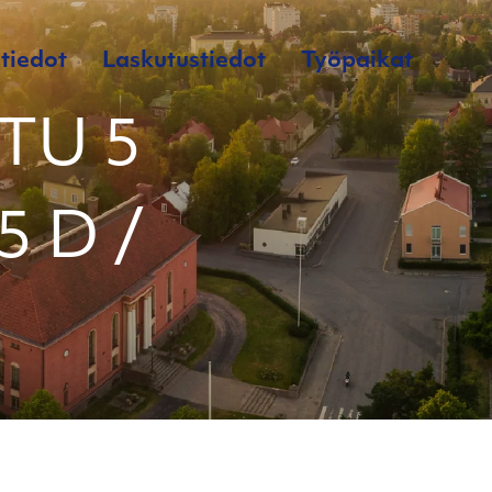
tiedot
Laskutustiedot
Työpaikat
TU 5
5 D /