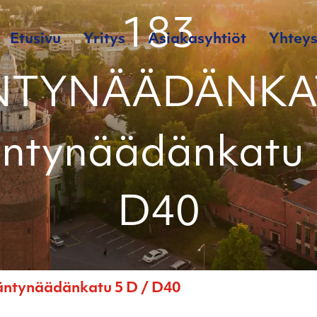
183
Etusivu
Yritys
Asiakasyhtiöt
Yhteys
TYNÄÄDÄNKA
ntynäädänkatu 
D40
ynäädänkatu 5 D / D40