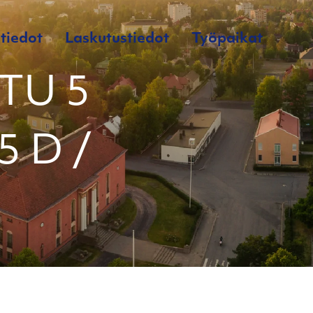
tiedot
Laskutustiedot
Työpaikat
TU 5
5 D /