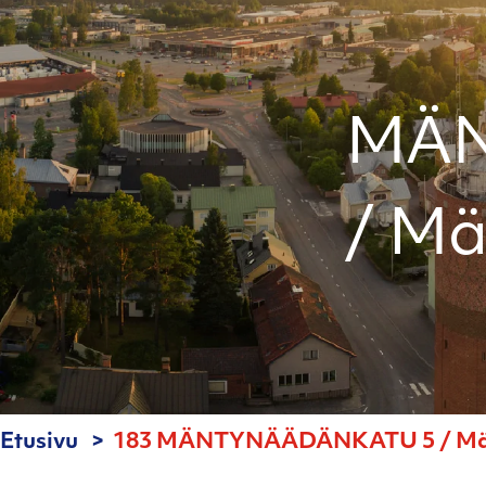
MÄN
/ Mä
Etusivu
183 MÄNTYNÄÄDÄNKATU 5 / Mänt