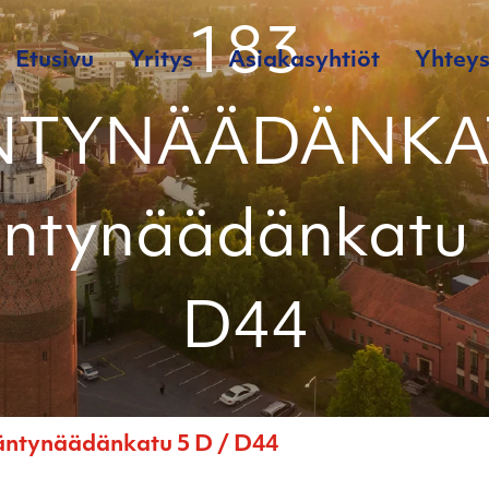
183
Etusivu
Yritys
Asiakasyhtiöt
Yhteys
TYNÄÄDÄNKA
ntynäädänkatu 
D44
ynäädänkatu 5 D / D44