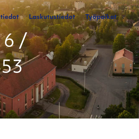
tiedot
Laskutustiedot
Työpaikat
6 /
B53