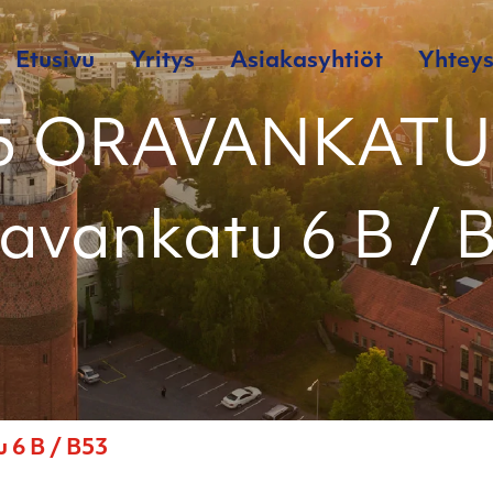
Etusivu
Yritys
Asiakasyhtiöt
Yhteys
5 ORAVANKATU 
avankatu 6 B / 
6 B / B53