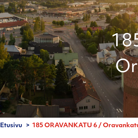
18
Or
Etusivu
185 ORAVANKATU 6 / Oravankatu 