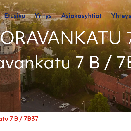
Etusivu
Yritys
Asiakasyhtiöt
Yhteys
 ORAVANKATU 7
vankatu 7 B / 
u 7 B / 7B37