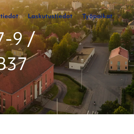
tiedot
Laskutustiedot
Työpaikat
-9 /
7B37