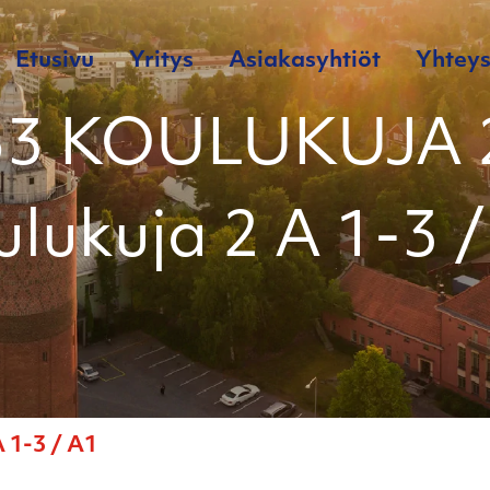
Etusivu
Yritys
Asiakasyhtiöt
Yhteys
53 KOULUKUJA 2
lukuja 2 A 1-3 
 1-3 / A1