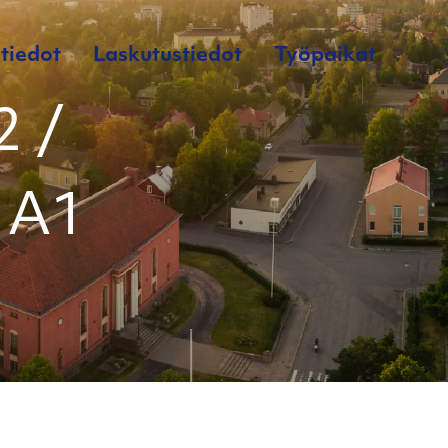
tiedot
Laskutustiedot
Työpaikat
 /
/ A1