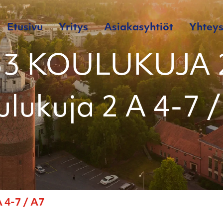
Etusivu
Yritys
Asiakasyhtiöt
Yhteys
53 KOULUKUJA 2
lukuja 2 A 4-7 
 4-7 / A7