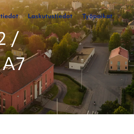
tiedot
Laskutustiedot
Työpaikat
 /
/ A7