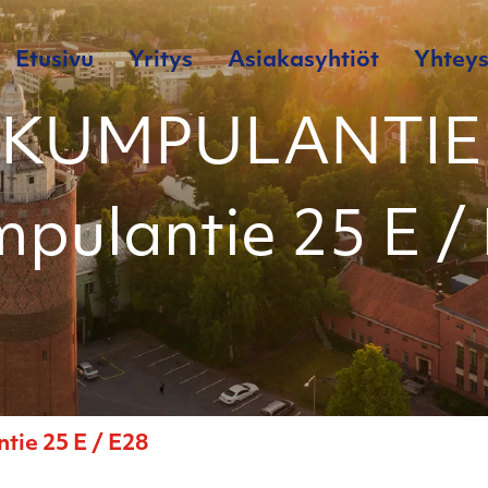
Etusivu
Yritys
Asiakasyhtiöt
Yhteys
 KUMPULANTIE 
pulantie 25 E /
ie 25 E / E28