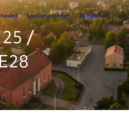
tiedot
Laskutustiedot
Työpaikat
25 /
 E28