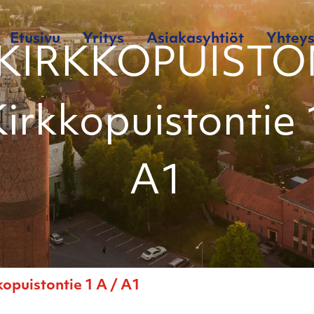
Etusivu
Yritys
Asiakasyhtiöt
Yhteys
 KIRKKOPUISTO
Kirkkopuistontie 
A1
puistontie 1 A / A1