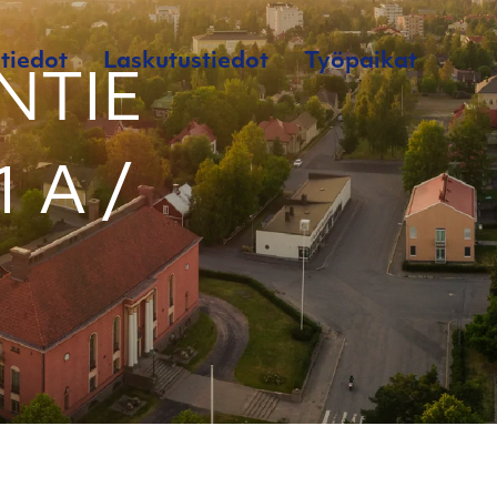
tiedot
Laskutustiedot
Työpaikat
NTIE
1 A /