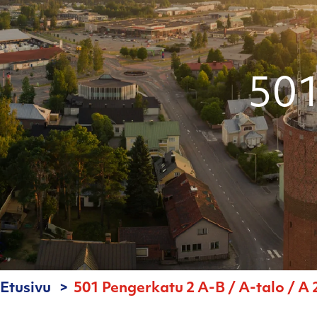
501
Etusivu
501 Pengerkatu 2 A-B / A-talo / A 