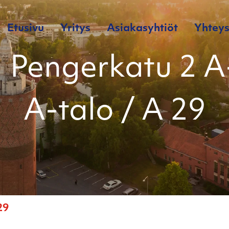
Etusivu
Yritys
Asiakasyhtiöt
Yhteys
 Pengerkatu 2 A
A-talo / A 29
29