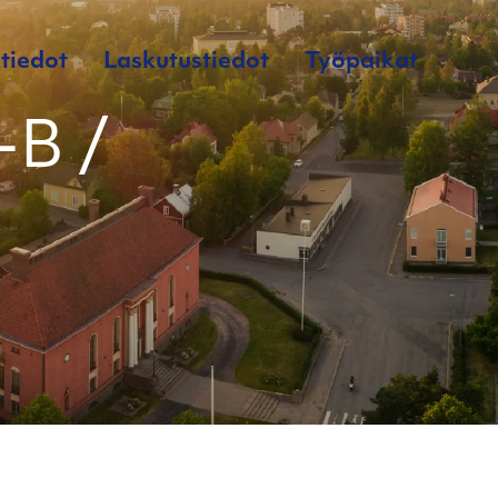
tiedot
Laskutustiedot
Työpaikat
-B /