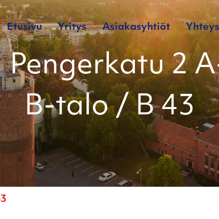
Etusivu
Yritys
Asiakasyhtiöt
Yhteys
 Pengerkatu 2 A
B-talo / B 43
43