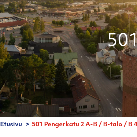
501
Etusivu
501 Pengerkatu 2 A-B / B-talo / B 