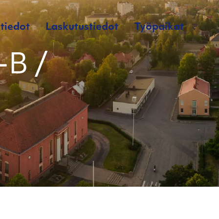
tiedot
Laskutustiedot
Työpaikat
-B /