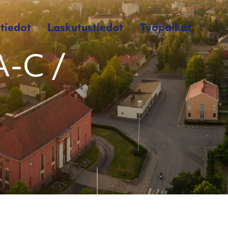
tiedot
Laskutustiedot
Työpaikat
A-C /