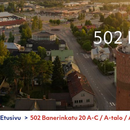
502 
Etusivu
502 Banerinkatu 20 A-C / A-talo / 