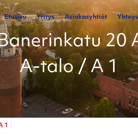
Etusivu
Yritys
Asiakasyhtiöt
Yhteys
Banerinkatu 20 
A-talo / A 1
A 1