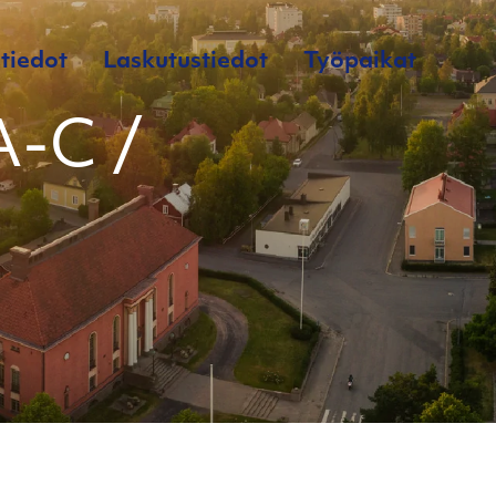
tiedot
Laskutustiedot
Työpaikat
A-C /