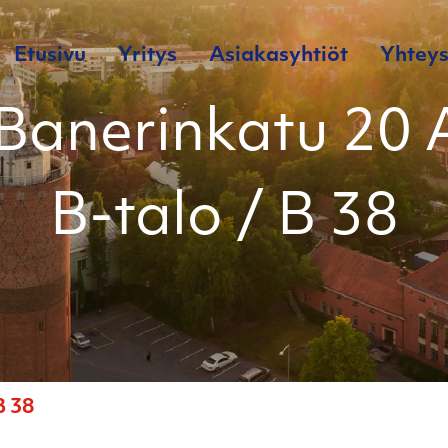
Etusivu
Yritys
Asiakasyhtiöt
Yhteys
Banerinkatu 20 
B-talo / B 38
B 38