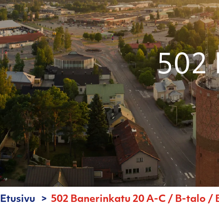
502 
Etusivu
502 Banerinkatu 20 A-C / B-talo / 