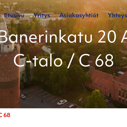
Etusivu
Yritys
Asiakasyhtiöt
Yhteys
Banerinkatu 20 
C-talo / C 68
C 68