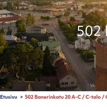
502 
Etusivu
502 Banerinkatu 20 A-C / C-talo / 