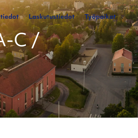
tiedot
Laskutustiedot
Työpaikat
A-C /