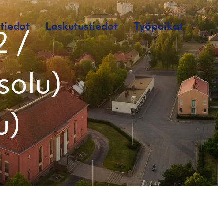
tiedot
Laskutustiedot
Työpaikat
2 /
solu)
u)