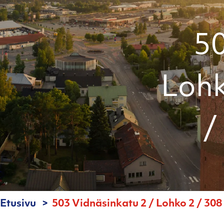
50
Lohk
/
Etusivu
503 Vidnäsinkatu 2 / Lohko 2 / 308