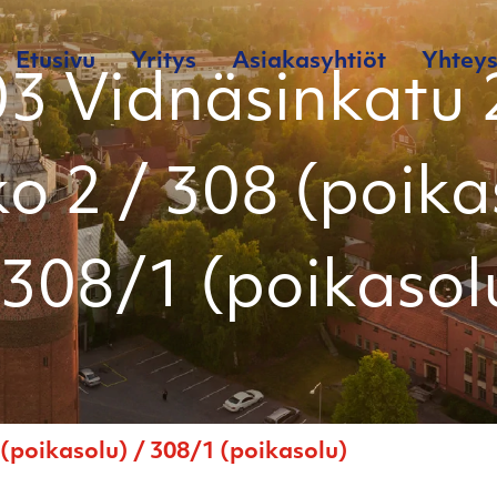
Etusivu
Yritys
Asiakasyhtiöt
Yhteys
3 Vidnäsinkatu 
o 2 / 308 (poika
 308/1 (poikasol
 (poikasolu) / 308/1 (poikasolu)