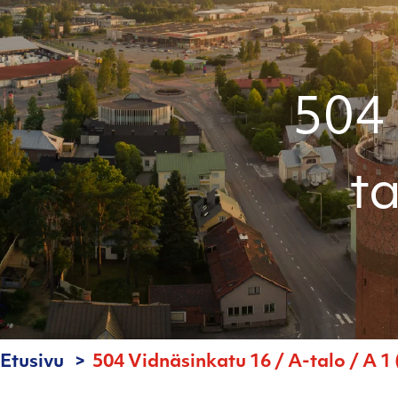
504 
ta
Etusivu
504 Vidnäsinkatu 16 / A-talo / A 1 