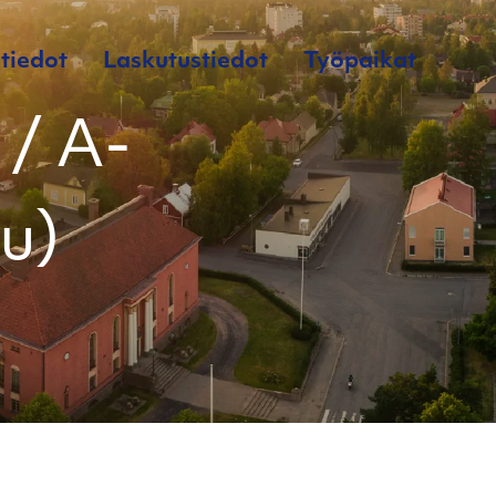
tiedot
Laskutustiedot
Työpaikat
 / A-
lu)