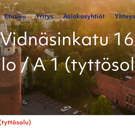
Etusivu
Yritys
Asiakasyhtiöt
Yhteys
Vidnäsinkatu 16
lo / A 1 (tyttöso
(tyttösolu)