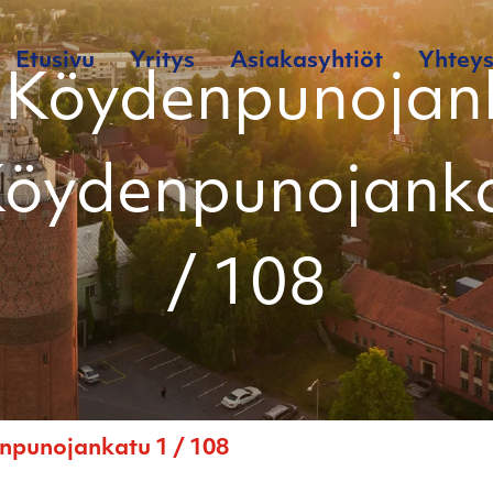
Etusivu
Yritys
Asiakasyhtiöt
Yhteys
 Köydenpunojan
Köydenpunojank
/ 108
npunojankatu 1 / 108