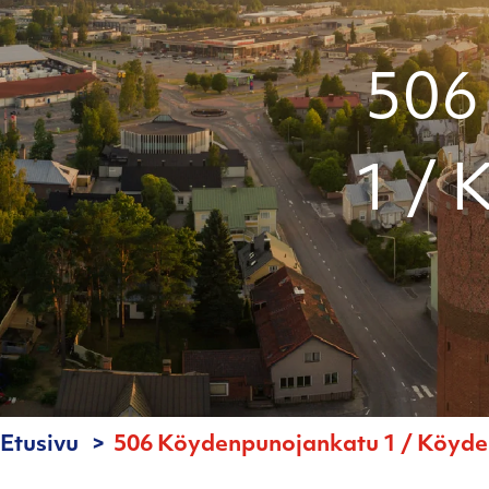
506
1 / 
Etusivu
506 Köydenpunojankatu 1 / Köyde