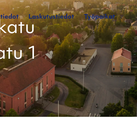
tiedot
Laskutustiedot
Työpaikat
katu
atu 1