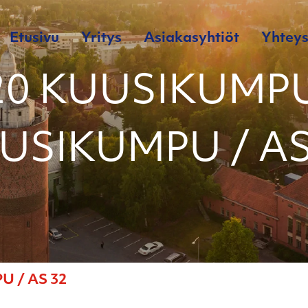
Etusivu
Yritys
Asiakasyhtiöt
Yhteys
20 KUUSIKUMPU
USIKUMPU / AS
 / AS 32