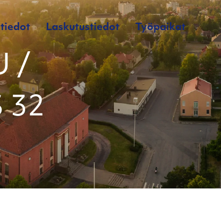
tiedot
Laskutustiedot
Työpaikat
 /
 32