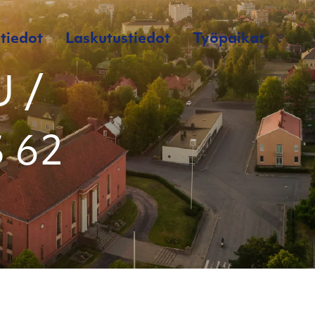
tiedot
Laskutustiedot
Työpaikat
 /
 62