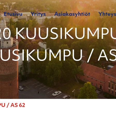
Etusivu
Yritys
Asiakasyhtiöt
Yhteys
20 KUUSIKUMPU
USIKUMPU / AS
 / AS 62