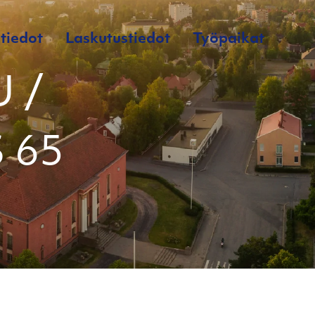
tiedot
Laskutustiedot
Työpaikat
 /
 65