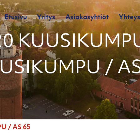
Etusivu
Yritys
Asiakasyhtiöt
Yhteys
20 KUUSIKUMPU
USIKUMPU / AS
 / AS 65