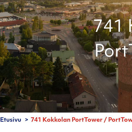
741 
Port
Etusivu
741 Kokkolan PortTower / PortTowe