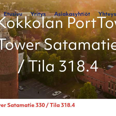
Etusivu
Yritys
Asiakasyhtiöt
Yhteys
Kokkolan PortTo
Tower Satamati
/ Tila 318.4
r Satamatie 330 / Tila 318.4