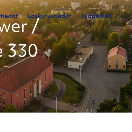
tiedot
Laskutustiedot
Työpaikat
wer /
e 330