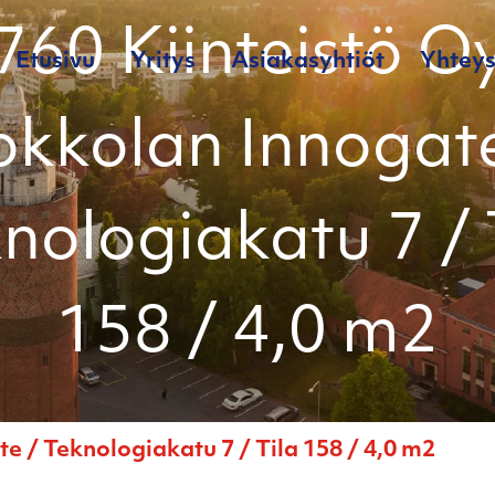
760 Kiinteistö O
Etusivu
Yritys
Asiakasyhtiöt
Yhteys
okkolan Innogate
nologiakatu 7 / 
158 / 4,0 m2
e / Teknologiakatu 7 / Tila 158 / 4,0 m2