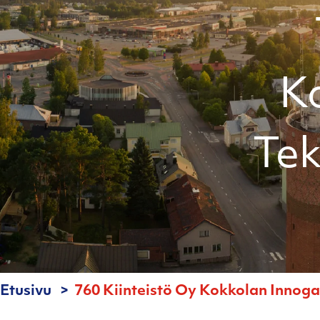
K
Tek
Etusivu
760 Kiinteistö Oy Kokkolan Innogat