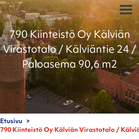
790 Kiinteistö Oy Kälviän
Virastotalo / Kälviäntie 24 /
Paloasema 90,6 m2
Etusivu
790 Kiinteistö Oy Kälviän Virastotalo / Kälv