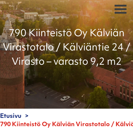
790 Kiinteistö Oy Kälviän
Virastotalo / Kälviäntie 24 /
Virasto – varasto 9,2 m2
Etusivu
790 Kiinteistö Oy Kälviän Virastotalo / Kälviä