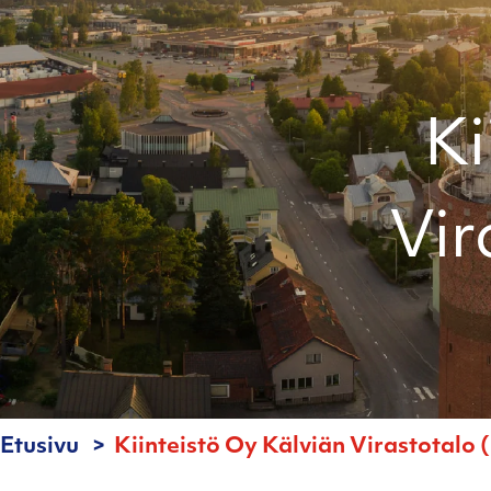
Ki
Vir
Etusivu
Kiinteistö Oy Kälviän Virastotalo 