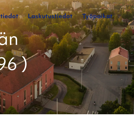
tiedot
Laskutustiedot
Työpaikat
iän
96 )