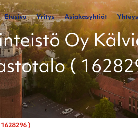
Etusivu
Yritys
Asiakasyhtiöt
Yhteys
inteistö Oy Kälv
astotalo ( 16282
( 1628296 )